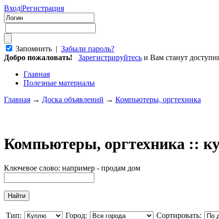
Вход
|
Регистрация
Запомнить |
Забыли пароль?
Добро пожаловать!
Зарегистрируйтесь
и Вам станут доступ
Главная
Полезные материалы
Главная
→
Доска объявлений
→
Компьютеры, оргтехника
Компьютеры, оргтехника :: 
Ключевое слово: например - продам дом
Тип:
Город:
Сортировать: