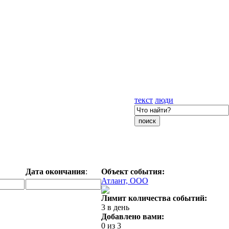
текст
люди
Дата окончания
:
Объект события:
Атлант, ООО
Лимит количества событий:
3 в день
Добавлено вами:
0 из 3