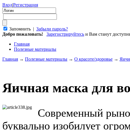
Вход
|
Регистрация
Запомнить |
Забыли пароль?
Добро пожаловать!
Зарегистрируйтесь
и Вам станут доступ
Главная
Полезные материалы
Главная
→
Полезные материалы
→
О красоте/здоровье
→
Яичн
Яичная маска для в
Современный рынок
буквально изобилует огро