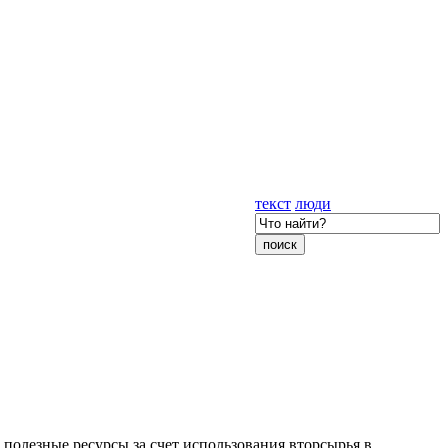
текст
люди
 полезные ресурсы за счет использования вторсырья в