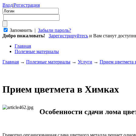
Вход
|
Регистрация
Запомнить |
Забыли пароль?
Добро пожаловать!
Зарегистрируйтесь
и Вам станут доступ
Главная
Полезные материалы
Главная
→
Полезные материалы
→
Услуги
→
Прием цветмета 
Прием цветмета в Химках
Особенности сдачи лома цве
Грамотно организованная сдача цветного металла решает одновр