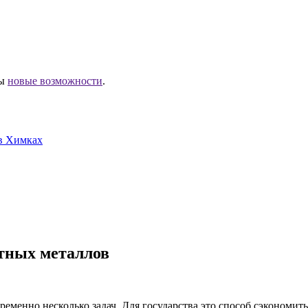
ны
новые возможности
.
в Химках
тных металлов
еменно несколько задач. Для государства это способ сэкономить