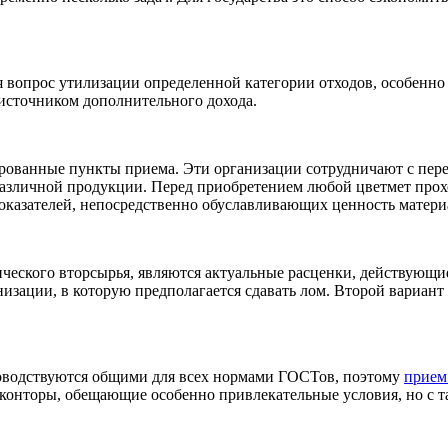
я вопрос утилизации определенной категории отходов, особенн
 источником дополнительного дохода.
рованные пункты приема. Эти организации сотрудничают с пе
различной продукции. Перед приобретением любой цветмет прохо
показателей, непосредственно обуславливающих ценность матери
еского вторсырья, являются актуальные расценки, действующие
низации, в которую предполагается сдавать лом. Второй вариант
оводствуются общими для всех нормами ГОСТов, поэтому
прием
е конторы, обещающие особенно привлекательные условия, но с