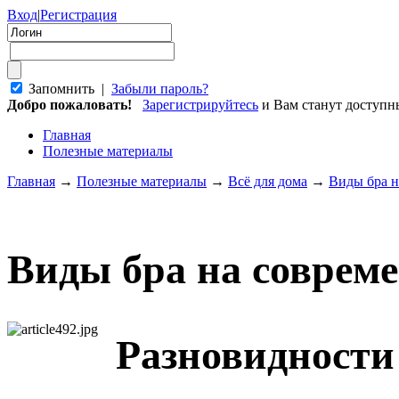
Вход
|
Регистрация
Запомнить |
Забыли пароль?
Добро пожаловать!
Зарегистрируйтесь
и Вам станут доступ
Главная
Полезные материалы
Главная
→
Полезные материалы
→
Всё для дома
→
Виды бра н
Виды бра на соврем
Разновидности