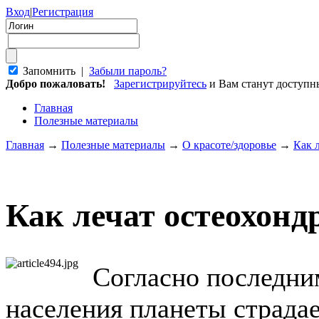
Вход
|
Регистрация
Запомнить |
Забыли пароль?
Добро пожаловать!
Зарегистрируйтесь
и Вам станут доступ
Главная
Полезные материалы
Главная
→
Полезные материалы
→
О красоте/здоровье
→
Как 
Как лечат остеохонд
Согласно последни
населения планеты страдае