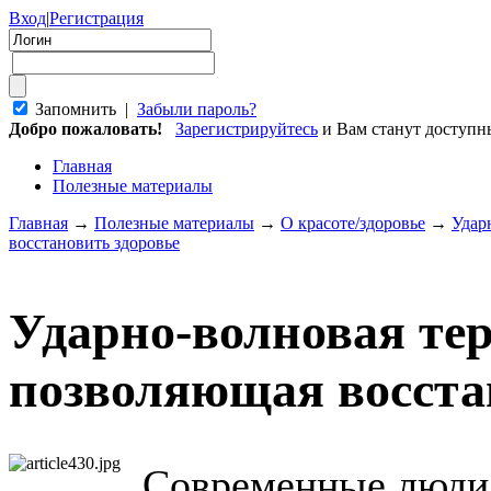
Вход
|
Регистрация
Запомнить |
Забыли пароль?
Добро пожаловать!
Зарегистрируйтесь
и Вам станут доступ
Главная
Полезные материалы
Главная
→
Полезные материалы
→
О красоте/здоровье
→
Удар
восстановить здоровье
Ударно-волновая тер
позволяющая восста
Современные люди 