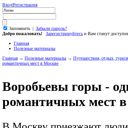
Вход
|
Регистрация
Запомнить |
Забыли пароль?
Добро пожаловать!
Зарегистрируйтесь
и Вам станут доступ
Главная
Полезные материалы
Главная
→
Полезные материалы
→
Путешествия, отдых, туриз
романтичных мест в Москве
Воробьевы горы - од
романтичных мест в
В Москву приезжают люди 