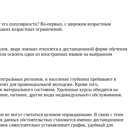
ст его популярности? Во-первых, с широким возрастным
икаких возрастных ограничений.
алов, люди лояльно относятся к дистанционной форме обучения
 или освоить один из иностранных языков на выбранном
ентральных регионов, и население глубинки пребывают в
стоит для провинциальной молодежи. Кроме того,
и материального состояния. Удаленные курсы обходятся на
ание, питание, другие виды индивидуального обслуживания.
ие не могут считаться целиком оправданными. В связи с этим
 в данных обстоятельствах становится именно дистанционное
ловек самостоятельно устанавливает график, удобный для