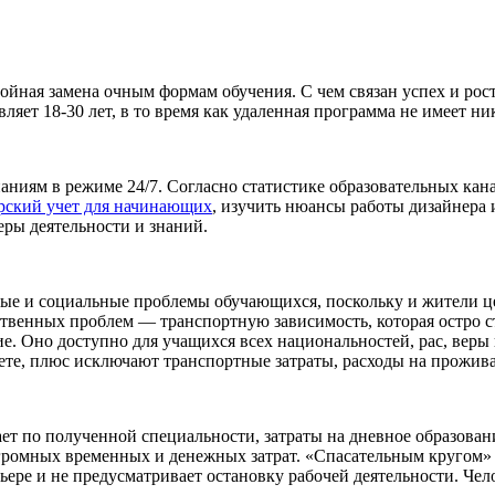
тойная замена очным формам обучения. С чем связан успех и ро
вляет 18-30 лет, в то время как удаленная программа не имеет н
ниям в режиме 24/7. Согласно статистике образовательных кан
рский учет для начинающих
, изучить нюансы работы дизайнера
ры деятельности и знаний.
ые и социальные проблемы обучающихся, поскольку и жители ц
ственных проблем — транспортную зависимость, которая остро 
. Оно доступно для учащихся всех национальностей, рас, веры 
ете, плюс исключают транспортные затраты, расходы на прожив
ет по полученной специальности, затраты на дневное образован
огромных временных и денежных затрат. «Спасательным кругом»
рьере и не предусматривает остановку рабочей деятельности. Че