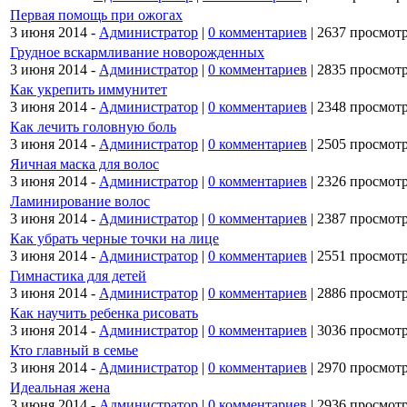
Первая помощь при ожогах
3 июня 2014 -
Администратор
|
0 комментариев
|
2637 просмот
Грудное вскармливание новорожденных
3 июня 2014 -
Администратор
|
0 комментариев
|
2835 просмот
Как укрепить иммунитет
3 июня 2014 -
Администратор
|
0 комментариев
|
2348 просмот
Как лечить головную боль
3 июня 2014 -
Администратор
|
0 комментариев
|
2505 просмот
Яичная маска для волос
3 июня 2014 -
Администратор
|
0 комментариев
|
2326 просмот
Ламинирование волос
3 июня 2014 -
Администратор
|
0 комментариев
|
2387 просмот
Как убрать черные точки на лице
3 июня 2014 -
Администратор
|
0 комментариев
|
2551 просмот
Гимнастика для детей
3 июня 2014 -
Администратор
|
0 комментариев
|
2886 просмот
Как научить ребенка рисовать
3 июня 2014 -
Администратор
|
0 комментариев
|
3036 просмот
Кто главный в семье
3 июня 2014 -
Администратор
|
0 комментариев
|
2970 просмот
Идеальная жена
3 июня 2014 -
Администратор
|
0 комментариев
|
2936 просмот