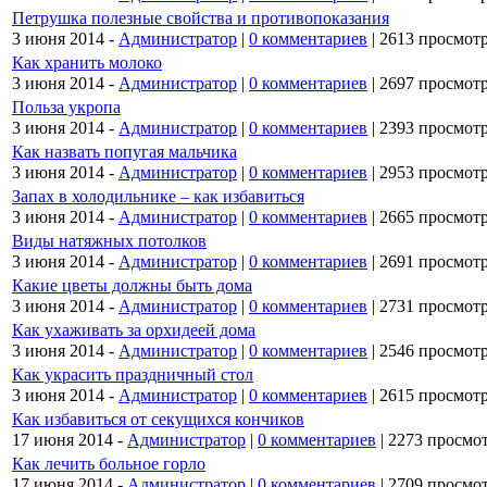
Петрушка полезные свойства и противопоказания
3 июня 2014 -
Администратор
|
0 комментариев
|
2613 просмот
Как хранить молоко
3 июня 2014 -
Администратор
|
0 комментариев
|
2697 просмот
Польза укропа
3 июня 2014 -
Администратор
|
0 комментариев
|
2393 просмот
Как назвать попугая мальчика
3 июня 2014 -
Администратор
|
0 комментариев
|
2953 просмот
Запах в холодильнике – как избавиться
3 июня 2014 -
Администратор
|
0 комментариев
|
2665 просмот
Виды натяжных потолков
3 июня 2014 -
Администратор
|
0 комментариев
|
2691 просмот
Какие цветы должны быть дома
3 июня 2014 -
Администратор
|
0 комментариев
|
2731 просмот
Как ухаживать за орхидеей дома
3 июня 2014 -
Администратор
|
0 комментариев
|
2546 просмот
Как украсить праздничный стол
3 июня 2014 -
Администратор
|
0 комментариев
|
2615 просмот
Как избавиться от секущихся кончиков
17 июня 2014 -
Администратор
|
0 комментариев
|
2273 просмо
Как лечить больное горло
17 июня 2014 -
Администратор
|
0 комментариев
|
2709 просмо