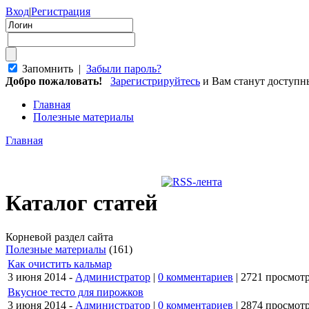
Вход
|
Регистрация
Запомнить |
Забыли пароль?
Добро пожаловать!
Зарегистрируйтесь
и Вам станут доступ
Главная
Полезные материалы
Главная
Каталог статей
Корневой раздел сайта
Полезные материалы
(161)
Как очистить кальмар
3 июня 2014 -
Администратор
|
0 комментариев
|
2721 просмот
Вкусное тесто для пирожков
3 июня 2014 -
Администратор
|
0 комментариев
|
2874 просмот