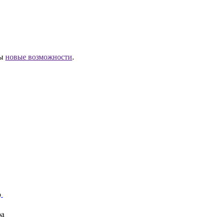
ны
новые возможности
.
р
ра