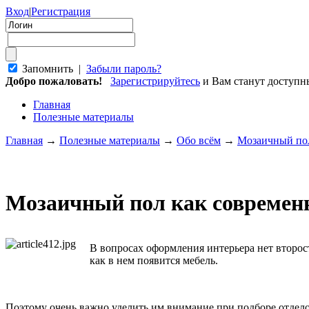
Вход
|
Регистрация
Запомнить |
Забыли пароль?
Добро пожаловать!
Зарегистрируйтесь
и Вам станут доступ
Главная
Полезные материалы
Главная
→
Полезные материалы
→
Обо всём
→
Мозаичный пол
Мозаичный пол как современ
В вопросах оформления интерьера нет второс
как в нем появится мебель.
Поэтому очень важно уделить им внимание при подборе отдело