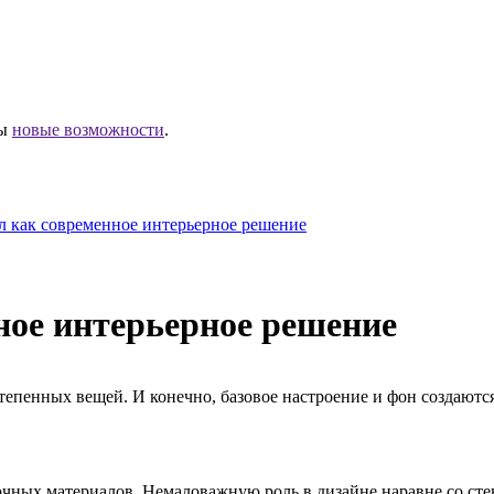
ны
новые возможности
.
 как современное интерьерное решение
ное интерьерное решение
тепенных вещей. И конечно, базовое настроение и фон создают
чных материалов. Немаловажную роль в дизайне наравне со сте