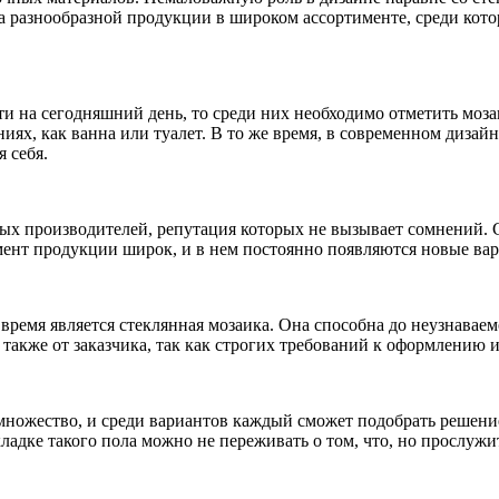
са разнообразной продукции в широком ассортименте, среди кото
ти на сегодняшний день, то среди них необходимо отметить моза
иях, как ванна или туалет. В то же время, в современном дизай
 себя.
ных производителей, репутация которых не вызывает сомнений. 
мент продукции широк, и в нем постоянно появляются новые ва
время является стеклянная мозаика. Она способна до неузнавае
 также от заказчика, так как строгих требований к оформлению 
 множество, и среди вариантов каждый сможет подобрать решен
адке такого пола можно не переживать о том, что, но прослужит