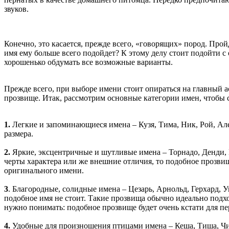
звуков.
Конечно, это касается, прежде всего, «говорящих» пород. Про
имя ему больше всего подойдет? К этому делу стоит подойти с
хорошенько обдумать все возможные варианты.
Прежде всего, при выборе имени стоит опираться на главный 
прозвище. Итак, рассмотрим основные категории имен, чтобы 
1.
Легкие и запоминающиеся имена – Кузя, Тима, Ник, Рой, Ал
размера.
2.
Яркие, эксцентричные и шутливые имена – Торнадо, Денди, 
черты характера или же внешние отличия, то подобное прозви
оригинального имени.
3
. Благородные, солидные имена – Цезарь, Арнольд, Герхард, 
подобное имя не стоит. Такие прозвища обычно идеально подх
нужно понимать: подобное прозвище будет очень кстати для пе
4.
Удобные для произношения птицами имена – Кеша, Тиша, Чиж