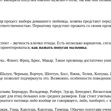
йдя процесс выбора домашнего любимца, хозяева предстают пере
 ответственностью. Пернатому предстоит прожить со своим прозв
аспект – звучность клички птицы. Есть несколько вариантов, с
сориентироваться,
как назвать попугая мальчика
.
екс, Флинт, Фриц, Брюс, Макар. Такие прозвища достаточно уни
Шалун, Черныш, Ворчун, Шептун, Босс, Вжик, Лелик, Копуша, Ж
ще позволит подчеркнуть это. Возможно, особенности поведения
Уильям, Бернардо, Вольдемар, Роберт, Эдгар, Бенедикт, Вильгель
одят для птиц больших или средних размеров. Еще стоит учитыв
рнатого питомца либо вообще не говорящего, либо, наоборот, с 
ик, Гоша, Карлуша, Карлуша, Тимоша. Обычно попугаям очень хо