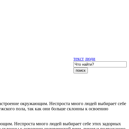
текст
люди
настроение окружающим. Неспроста много людей выбирает себе
жского пола, так как они больше склонны к освоению
ющим. Неспроста много людей выбирает себе этих задорных
е склонны к освоению человеческой речи, пения и подражанию