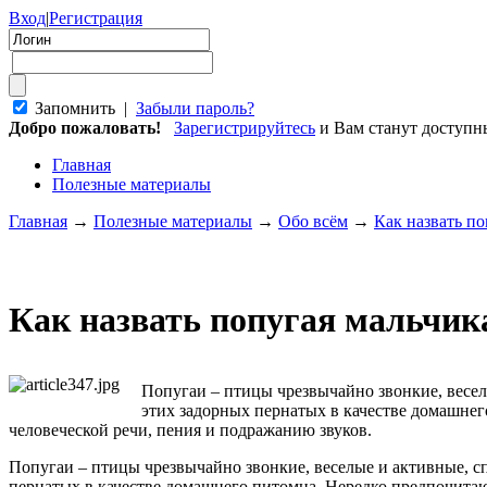
Вход
|
Регистрация
Запомнить |
Забыли пароль?
Добро пожаловать!
Зарегистрируйтесь
и Вам станут доступ
Главная
Полезные материалы
Главная
→
Полезные материалы
→
Обо всём
→
Как назвать по
Как назвать попугая мальчик
Попугаи – птицы чрезвычайно звонкие, весе
этих задорных пернатых в качестве домашнег
человеческой речи, пения и подражанию звуков.
Попугаи – птицы чрезвычайно звонкие, веселые и активные, 
пернатых в качестве домашнего питомца. Нередко предпочитаю