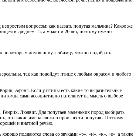
д непростым вопросом: как назвать попугая мальчика? Какое же
ищем в среднем 15, а может и 20 лет, поэтому нужно
огласно которым домашнему любимцу можно подобрать
версальны, так как подойдут птице с любым окрасом и любого
орик, Афоня. Если у птицы есть какие-то выразительные
 питомца сами ассоциативно натолкнут на мысль о выборе
м, Генрих, Людвиг. Для попугаев маленьких пород выбирать
ать, что такие имена сложно произнести попугаю. Поэтому
хорошей и внятной речью.
рошо поддаются слова со звуками «р», «и», «к», «е», а также