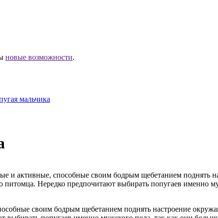
ны
новые возможности
.
пугая мальчика
а
лые и активные, способные своим бодрым щебетанием поднять 
о питомца. Нередко предпочитают выбирать попугаев именно му
способные своим бодрым щебетанием поднять настроение окружа
т выбирать попугаев именно мужского пола, так как они больш