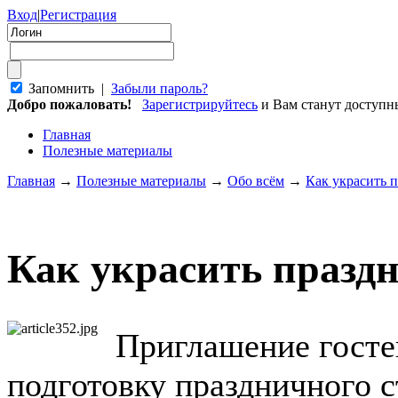
Вход
|
Регистрация
Запомнить |
Забыли пароль?
Добро пожаловать!
Зарегистрируйтесь
и Вам станут доступ
Главная
Полезные материалы
Главная
→
Полезные материалы
→
Обо всём
→
Как украсить 
Как украсить празд
Приглашение госте
подготовку праздничного с