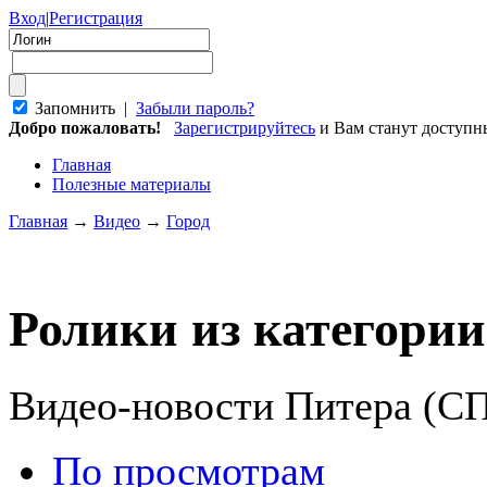
Вход
|
Регистрация
Запомнить |
Забыли пароль?
Добро пожаловать!
Зарегистрируйтесь
и Вам станут доступ
Главная
Полезные материалы
Главная
→
Видео
→
Город
Ролики из категори
Видео-новости Питера (С
По просмотрам