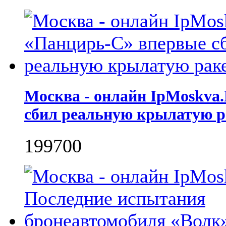
Москва - онлайн IpMoskva
сбил реальную крылатую р
1997
0
0