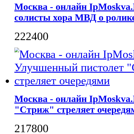
Москва - онлайн IpMoskva.
солисты хора МВД о ролике
2224
0
0
Москва - онлайн IpMoskva
"Стриж" стреляет очередя
2178
0
0