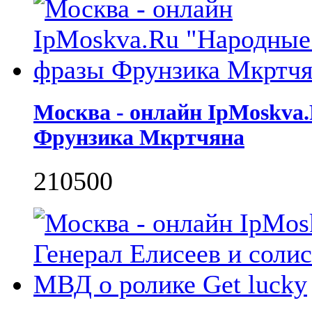
Москва - онлайн IpMoskva
Фрунзика Мкртчяна
2105
0
0