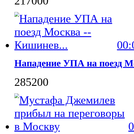
2170
0
0
00:
Нападение УПА на поезд Мо
2852
0
0
0