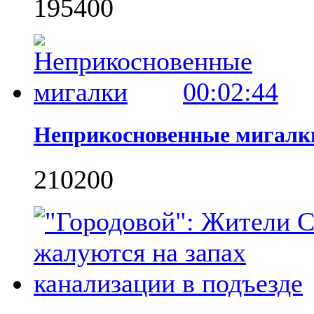
1954
0
0
00:02:44
Неприкоcновенные мигалк
2102
0
0