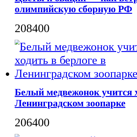
олимпийскую сборную РФ
2084
0
0
Белый медвежонок учится х
Ленинградском зоопарке
2064
0
0