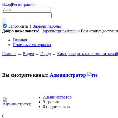
Вход
|
Регистрация
Запомнить |
Забыли пароль?
Добро пожаловать!
Зарегистрируйтесь
и Вам станут доступ
Главная
Полезные материалы
Главная
→
Видео
→
Город
→
Как проверить качество питьевой
Вы смотрите канал:
Администратор
Администратор
91 ролик
0 подписчиков
0