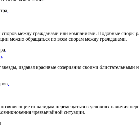
тра
 споров между гражданами или компаниями. Подобные споры раз
кции можно обращаться по всем спорам между гражданами.
ра
ть
везды, издавая красивые созерцания своими блистательными нар
тров
 позволяющие инвалидам перемещаться в условиях наличия пере
 возникновения чрезвычайной ситуации.
в